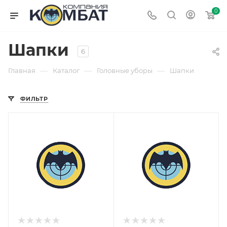
0
Шапки
6
—
—
—
Главная
Каталог
Головные уборы
Шапки
ФИЛЬТР