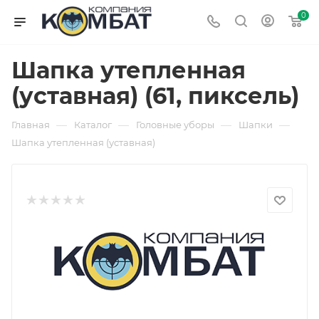
0
Шапка утепленная
(уставная) (61, пиксель)
—
—
—
—
Главная
Каталог
Головные уборы
Шапки
Шапка утепленная (уставная)