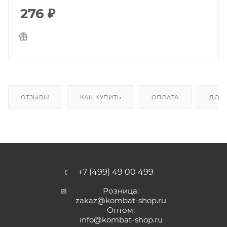
276
₽
ОТЗЫВЫ
КАК КУПИТЬ
ОПЛАТА
ДОС
+7 (499) 49 00 499
Розница:
zakaz@kombat-shop.ru
Оптом:
info@kombat-shop.ru