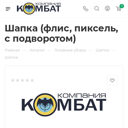
0
Шапка (флис, пиксель,
с подворотом)
—
—
—
—
Главная
Каталог
Головные уборы
Шапки
Шапка