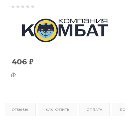
406
₽
ОТЗЫВЫ
КАК КУПИТЬ
ОПЛАТА
ДОС