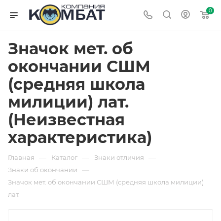
0
Значок мет. об
окончании СШМ
(средняя школа
милиции) лат.
(Неизвестная
характеристика)
—
—
—
Главная
Каталог
Знаки отличия
—
Знаки об окончании
Значок мет. об окончании СШМ (средняя школа милиции)
лат.