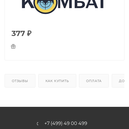
377
₽
ОТЗЫВЫ
КАК КУПИТЬ
ОПЛАТА
ДОС
+7 (499) 49 00 499