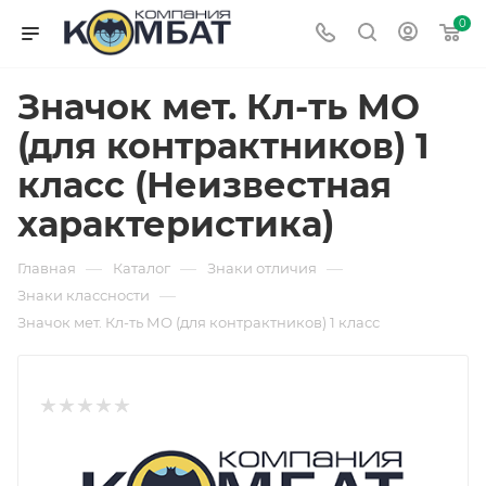
0
Значок мет. Кл-ть МО
(для контрактников) 1
класс (Неизвестная
характеристика)
—
—
—
Главная
Каталог
Знаки отличия
—
Знаки классности
Значок мет. Кл-ть МО (для контрактников) 1 класс