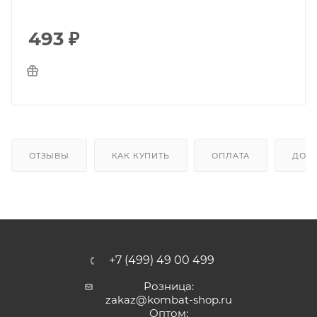
493
₽
ОТЗЫВЫ
КАК КУПИТЬ
ОПЛАТА
ДОС
+7 (499) 49 00 499
Розница:
zakaz@kombat-shop.ru
Оптом: