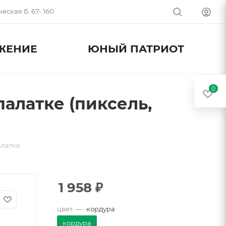
еская Б. 67- 160
ЖЕНИЕ
ЮНЫЙ ПАТРИОТ
0
алатке (пиксель,
алатке
1 958
₽
цвет
—
кордура
кордура