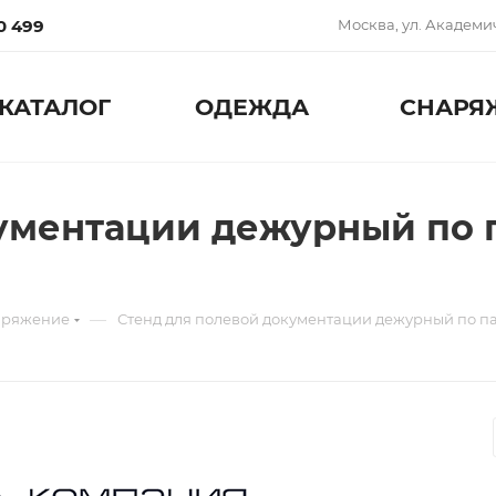
0 499
Москва, ул. Академич
КАТАЛОГ
ОДЕЖДА
СНАРЯ
ументации дежурный по п
—
аряжение
Стенд для полевой документации дежурный по п