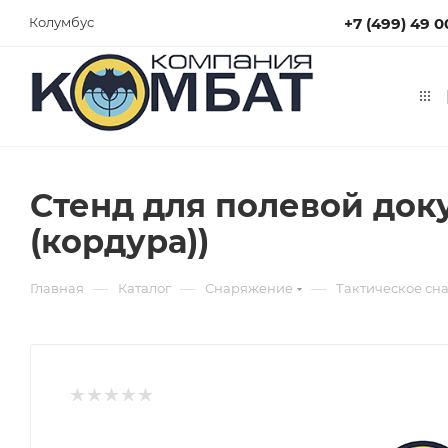
+7 (499) 49 0
Колумбус
Стенд для полевой док
(кордура))
—
—
—
Главная
Каталог
Снаряжение
Тактическое сн