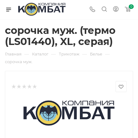
0
сорочка муж. (термо
(LS01440), XL, серая)
—
—
—
—
Главная
Каталог
Трикотаж
Белье
сорочка муж.