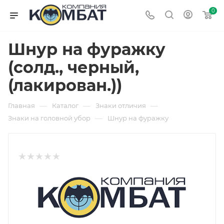
0
Шнур на фуражку
(солд., черный,
(лакирован.))
—
—
—
Главная
Каталог
Знаки отличия
—
Знаки на головной убор
Шнур на фуражку