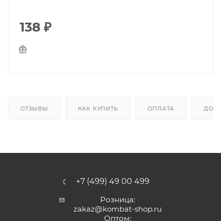
138
₽
ОТЗЫВЫ
КАК КУПИТЬ
ОПЛАТА
ДОС
+7 (499) 49 00 499
Розница:
zakaz@kombat-shop.ru
Оптом: