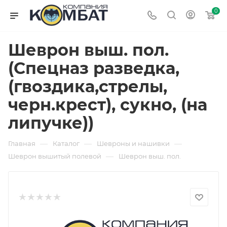
0
Шеврон выш. пол.
(Спецназ разведка,
(гвоздика,стрелы,
черн.крест), сукно, (на
липучке))
—
—
—
Главная
Каталог
Шевроны и нашивки
—
Шеврон вышитый полевой
Шеврон выш. пол.