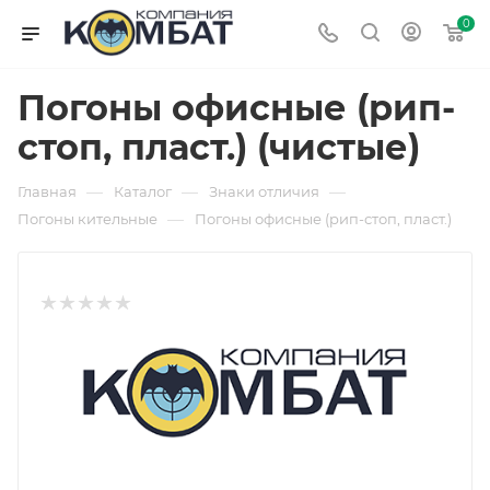
0
Погоны офисные (рип-
стоп, пласт.) (чистые)
—
—
—
Главная
Каталог
Знаки отличия
—
Погоны кительные
Погоны офисные (рип-стоп, пласт.)