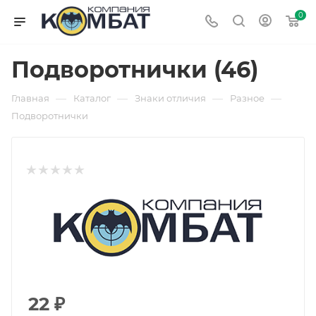
0
Подворотнички (46)
—
—
—
—
Главная
Каталог
Знаки отличия
Разное
Подворотнички
22
₽