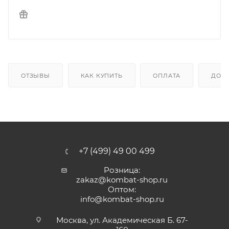
ОТЗЫВЫ
КАК КУПИТЬ
ОПЛАТА
ДОС
+7 (499) 49 00 499
Розница:
zakaz@kombat-shop.ru
Оптом:
info@kombat-shop.ru
Москва, ул. Академическая Б. 67-