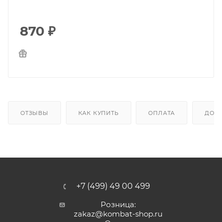
870
₽
ОТЗЫВЫ
КАК КУПИТЬ
ОПЛАТА
ДОС
+7 (499) 49 00 499
Розница:
zakaz@kombat-shop.ru