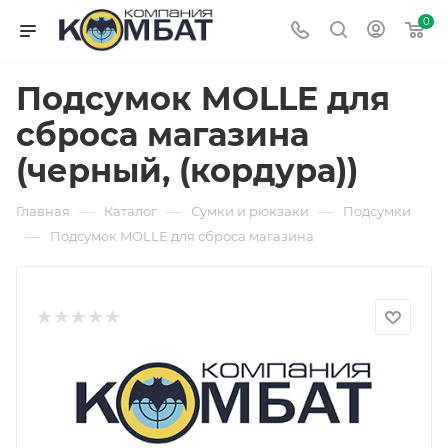
0
Подсумок MOLLE для
сброса магазина
(черный, (кордура))
—
—
—
Главная
Каталог
Сумки и рюкзаки
Подсумки
—
Подсумок MOLLE для сброса магазина