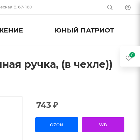
ская Б. 67- 160
ЖЕНИЕ
ЮНЫЙ ПАТРИОТ
0
ая ручка, (в чехле))
743
₽
OZON
WB