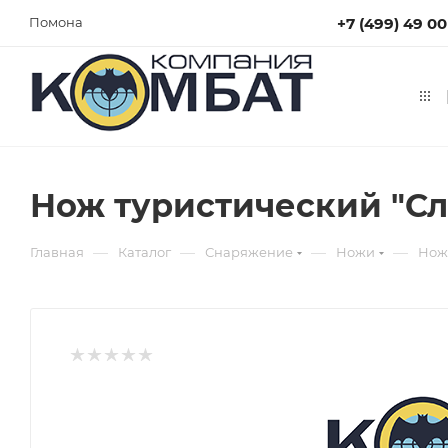
+7 (499) 49 0
Помона
Нож туристический "Сле
—
—
—
—
Главная
Каталог
Снаряжение
Ножи
Нож