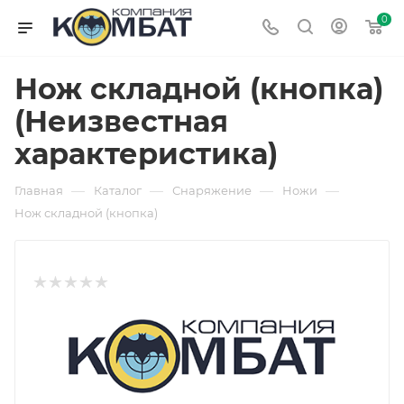
0
Нож складной (кнопка)
(Неизвестная
характеристика)
—
—
—
—
Главная
Каталог
Снаряжение
Ножи
Нож складной (кнопка)