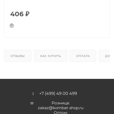
406
₽
ОТЗЫВЫ
КАК КУПИТЬ
ОПЛАТА
ДОС
+7 (499) 49 00 499
Розница:
zakaz@kombat-shop.ru
Оптом: