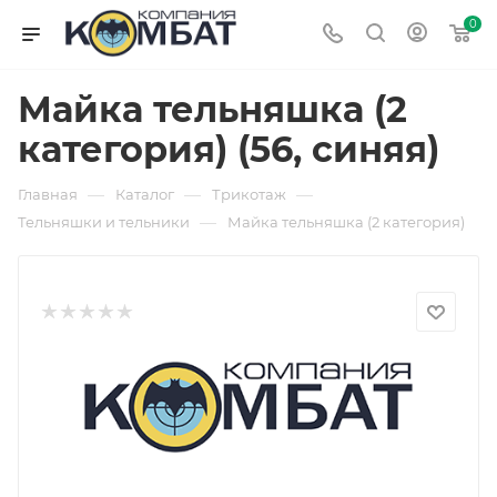
0
Майка тельняшка (2
категория) (56, синяя)
—
—
—
Главная
Каталог
Трикотаж
—
Тельняшки и тельники
Майка тельняшка (2 категория)