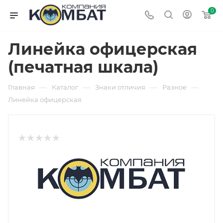
0
Линейка офицерская
(печатная шкала)
—
—
—
—
Главная
Каталог
Знаки отличия
Разное
Линейка офицерская