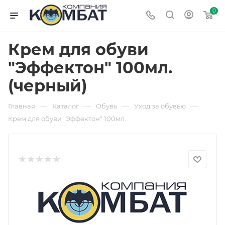
0
Крем для обуви
"Эффектон" 100мл.
(черный)
—
—
—
—
Главная
Каталог
Обувь
Уход за обувью
Крем для обуви "Эффектон" 100мл.