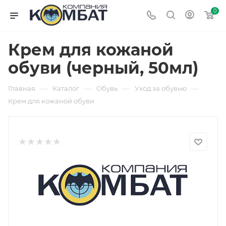
0
Крем для кожаной
обуви (черный, 50мл)
—
—
—
—
Главная
Каталог
Обувь
Уход за обувью
Крем для кожаной обуви