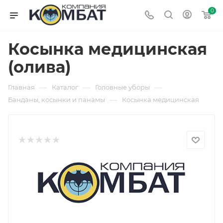
0
Косынка медицинская
(олива)
—
—
—
Главная
Каталог
Головные уборы
—
Банданы, косынки и панамы
Косынка медицинская