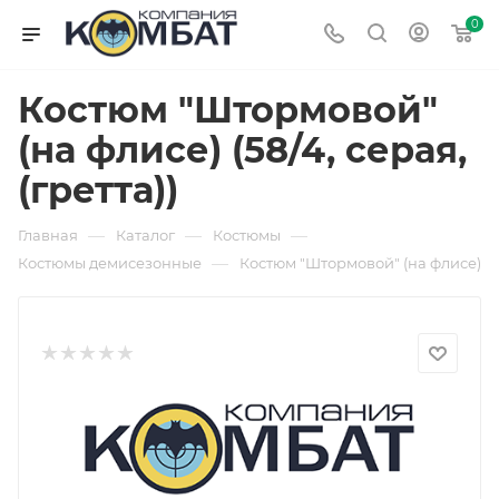
0
Костюм "Штормовой"
(на флисе) (58/4, серая,
(гретта))
—
—
—
Главная
Каталог
Костюмы
—
Костюмы демисезонные
Костюм "Штормовой" (на флисе)