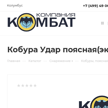
+7 (499) 49 0
Колумбус
Кобура Удар поясная(э
—
—
—
Главная
Каталог
Снаряжение
Кобуры, поясна