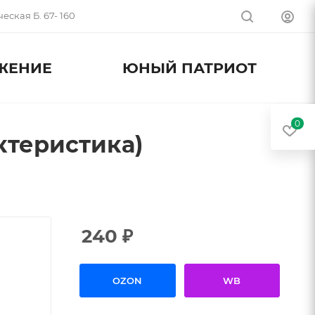
еская Б. 67- 160
ЖЕНИЕ
ЮНЫЙ ПАТРИОТ
0
ктеристика)
240
₽
OZON
WB