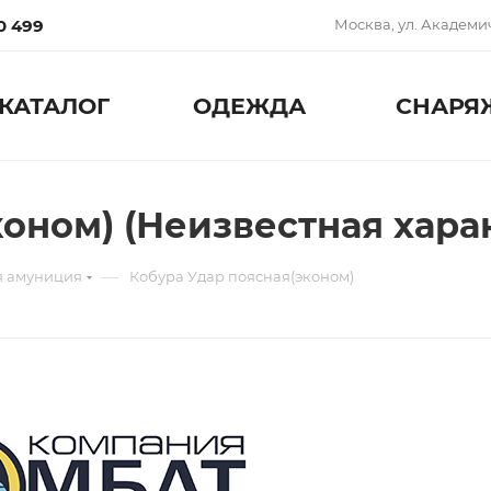
0 499
Москва, ул. Академич
КАТАЛОГ
ОДЕЖДА
СНАРЯ
коном) (Неизвестная хара
—
я амуниция
Кобура Удар поясная(эконом)