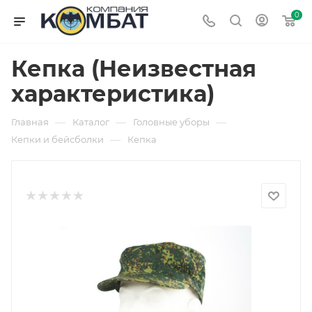
0
Кепка (Неизвестная
характеристика)
—
—
—
Главная
Каталог
Головные уборы
—
Кепки и бейсболки
Кепка