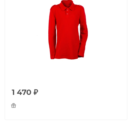
1 470
₽