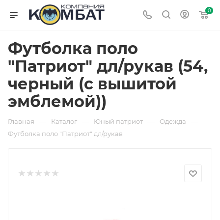
0
Футболка поло
"Патриот" дл/рукав (54,
черный (с вышитой
эмблемой))
—
—
—
—
Главная
Каталог
Юный патриот
Одежда
Футболка поло "Патриот" дл/рукав