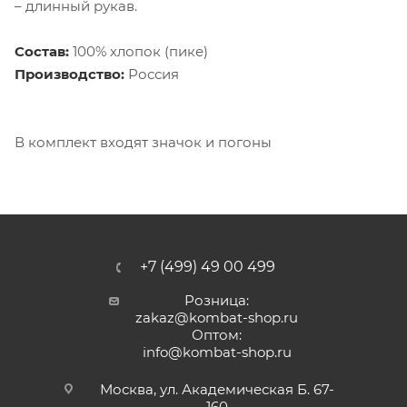
– длинный рукав.
Состав:
100% хлопок (пике)
Производство:
Россия
В комплект входят значок и погоны
+7 (499) 49 00 499
Розница:
zakaz@kombat-shop.ru
Оптом:
info@kombat-shop.ru
Москва, ул. Академическая Б. 67-
160