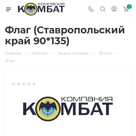
0
Флаг (Ставропольский
край 90*135)
—
—
—
—
Главная
Каталог
Знаки отличия
Флаги
Флаг