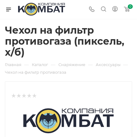
0
Чехол на фильтр
противогаза (пиксель,
х/б)
—
—
—
—
Главная
Каталог
Снаряжение
Аксессуары
Чехол на фильтр противогаза