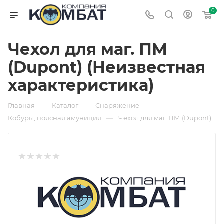
0
Чехол для маг. ПМ
(Dupont) (Неизвестная
характеристика)
—
—
—
Главная
Каталог
Снаряжение
—
Кобуры, поясная амуниция
Чехол для маг. ПМ (Dupont)