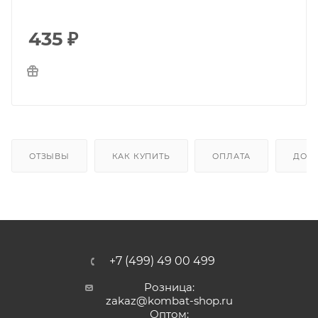
435
₽
ОТЗЫВЫ
КАК КУПИТЬ
ОПЛАТА
ДОС
+7 (499) 49 00 499
Розница:
zakaz@kombat-shop.ru
Оптом: