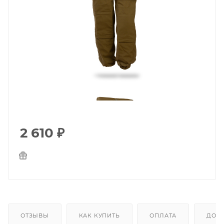
2 610
₽
ОТЗЫВЫ
КАК КУПИТЬ
ОПЛАТА
ДОС