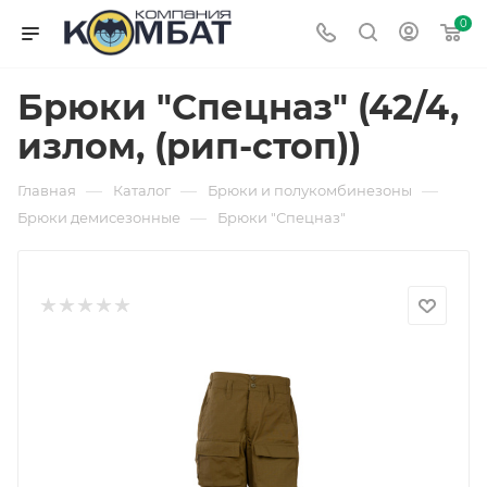
0
Брюки "Спецназ" (42/4,
излом, (рип-стоп))
—
—
—
Главная
Каталог
Брюки и полукомбинезоны
—
Брюки демисезонные
Брюки "Спецназ"