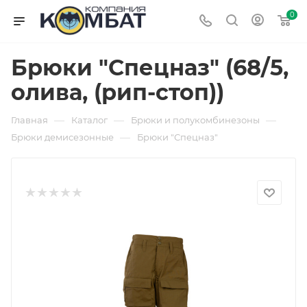
0
Брюки "Спецназ" (68/5,
олива, (рип-стоп))
—
—
—
Главная
Каталог
Брюки и полукомбинезоны
—
Брюки демисезонные
Брюки "Спецназ"