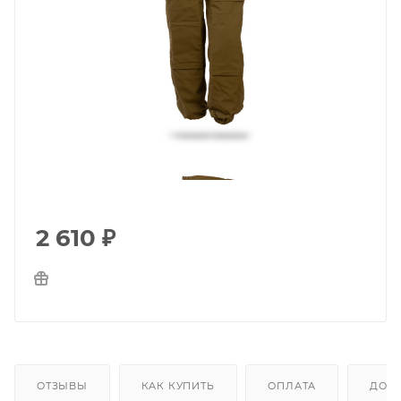
2 610
₽
ОТЗЫВЫ
КАК КУПИТЬ
ОПЛАТА
ДОС