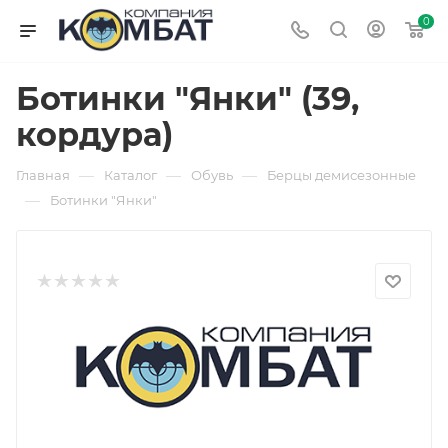
0
Ботинки "Янки" (39,
кордура)
—
—
—
Главная
Каталог
Обувь
Берцы демисезонные
—
Ботинки "Янки"