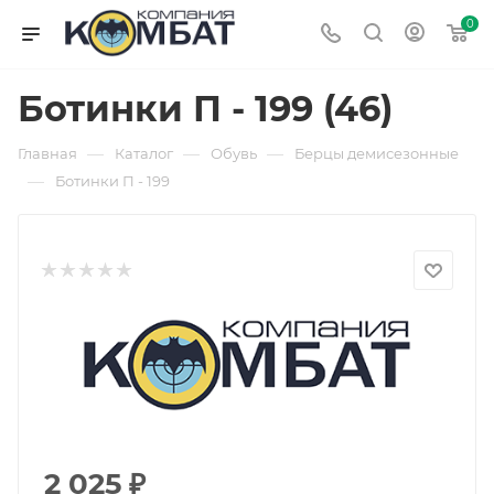
0
Ботинки П - 199 (46)
—
—
—
Главная
Каталог
Обувь
Берцы демисезонные
—
Ботинки П - 199
2 025
₽