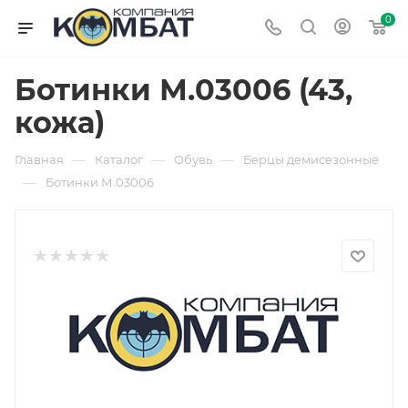
0
Ботинки М.03006 (43,
кожа)
—
—
—
Главная
Каталог
Обувь
Берцы демисезонные
—
Ботинки М.03006