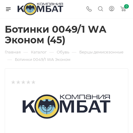
0
Ботинки 0049/1 WА
Эконом (45)
—
—
—
Главная
Каталог
Обувь
Берцы демисезонные
—
Ботинки 0049/1 WА Эконом