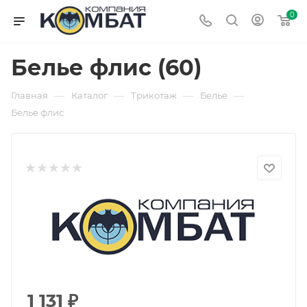
0
Белье флис (60)
—
—
—
—
Главная
Каталог
Трикотаж
Белье
Белье флис
1 131
₽