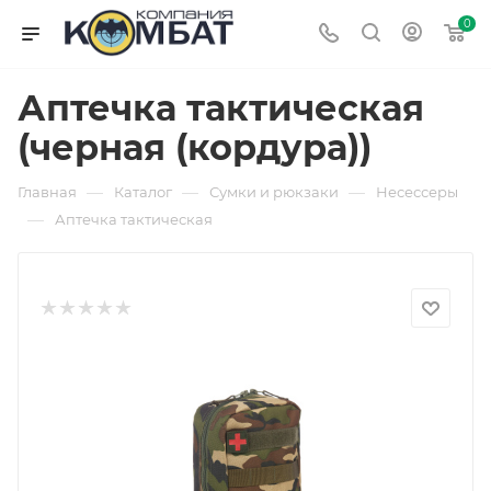
0
Аптечка тактическая
(черная (кордура))
—
—
—
Главная
Каталог
Сумки и рюкзаки
Несессеры
—
Аптечка тактическая