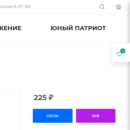
еская Б. 67- 160
ЖЕНИЕ
ЮНЫЙ ПАТРИОТ
0
225
₽
OZON
WB