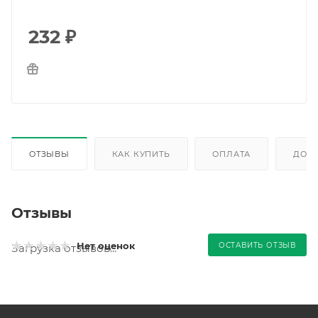
232
₽
ОТЗЫВЫ
КАК КУПИТЬ
ОПЛАТА
ДОС
Отзывы
Нет оценок
ОСТАВИТЬ ОТЗЫВ
Загрузка отзывов...