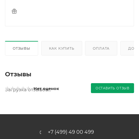
ОТЗЫВЫ
КАК КУПИТЬ
ОПЛАТА
ДОС
Отзывы
Нет оценок
ОСТАВИТЬ ОТЗЫВ
Загрузка отзывов...
+7 (499) 49 00 499