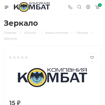
0
Зеркало
—
—
—
—
Главная
Каталог
Знаки отличия
Разное
Зеркало
15
₽