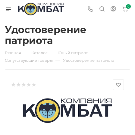
0
Удостоверение
патриота
—
—
—
Главная
Каталог
Юный патриот
—
Сопутствующие товары
Удостоверение патриота