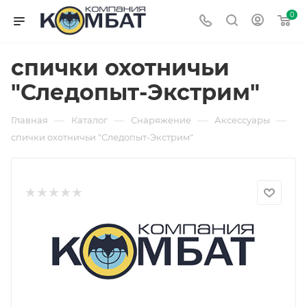
0
спички охотничьи
"Следопыт-Экстрим"
—
—
—
—
Главная
Каталог
Снаряжение
Аксессуары
спички охотничьи "Следопыт-Экстрим"