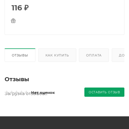
116
₽
ОТЗЫВЫ
КАК КУПИТЬ
ОПЛАТА
ДОС
Отзывы
Нет оценок
ОСТАВИТЬ ОТЗЫВ
Загрузка отзывов...