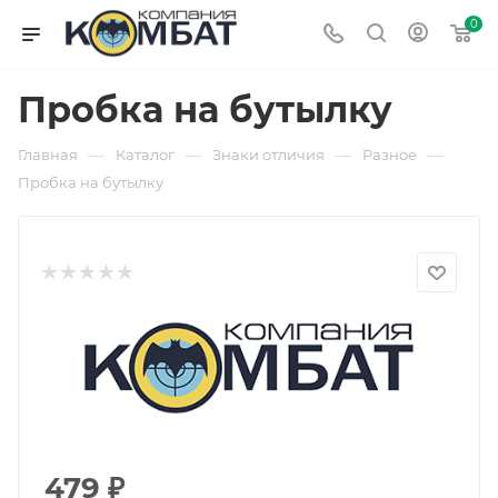
0
Пробка на бутылку
—
—
—
—
Главная
Каталог
Знаки отличия
Разное
Пробка на бутылку
479
₽