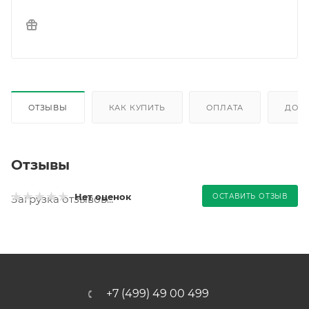
ОТЗЫВЫ
КАК КУПИТЬ
ОПЛАТА
ДОС
Отзывы
Нет оценок
ОСТАВИТЬ ОТЗЫВ
Загрузка отзывов...
+7 (499) 49 00 499