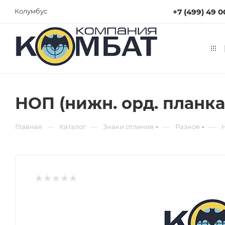
+7 (499) 49 0
Колумбус
НОП (нижн. орд. планка
—
—
—
—
Главная
Каталог
Знаки отличия
Разное