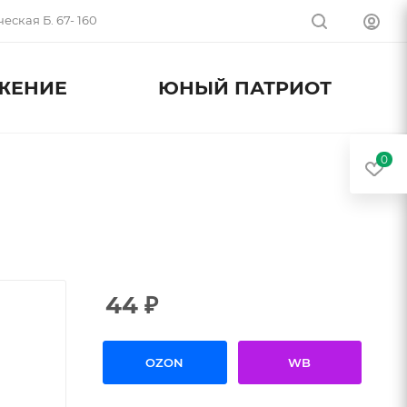
еская Б. 67- 160
ЖЕНИЕ
ЮНЫЙ ПАТРИОТ
0
44
₽
OZON
WB