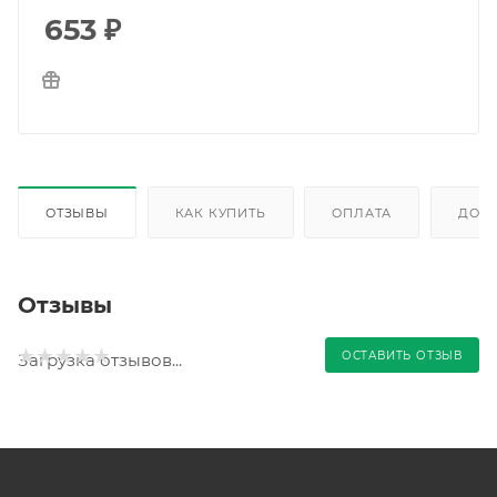
653
₽
ОТЗЫВЫ
КАК КУПИТЬ
ОПЛАТА
ДОС
Отзывы
ОСТАВИТЬ ОТЗЫВ
Загрузка отзывов...