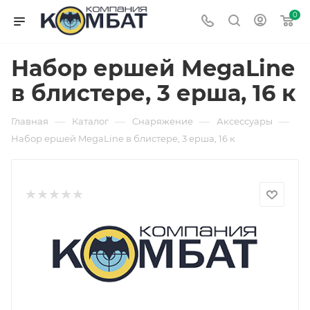
0
Набор ершей MegaLine
в блистере, 3 ерша, 16 к
—
—
—
—
Главная
Каталог
Снаряжение
Аксессуары
Набор ершей MegaLine в блистере, 3 ерша, 16 к