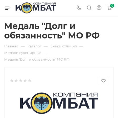
0
Медаль "Долг и
обязанность" МО РФ
—
—
—
Главная
Каталог
Знаки отличия
—
Медали сувенирные
Медаль "Долг и обязанность" МО РФ