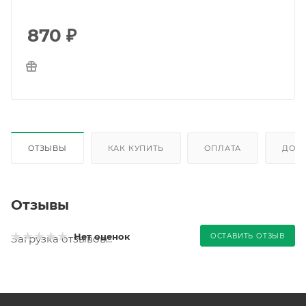
870
₽
ОТЗЫВЫ
КАК КУПИТЬ
ОПЛАТА
ДОС
Отзывы
Нет оценок
ОСТАВИТЬ ОТЗЫВ
Загрузка отзывов...