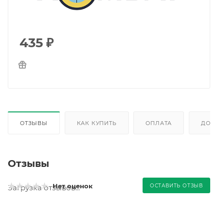
435
₽
ОТЗЫВЫ
КАК КУПИТЬ
ОПЛАТА
ДОС
Отзывы
Нет оценок
ОСТАВИТЬ ОТЗЫВ
Загрузка отзывов...