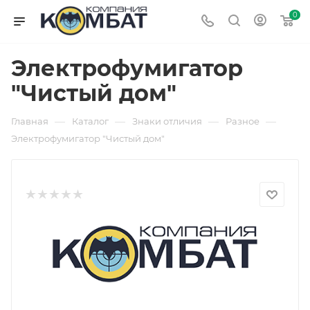
0
Электрофумигатор
"Чистый дом"
—
—
—
—
Главная
Каталог
Знаки отличия
Разное
Электрофумигатор "Чистый дом"