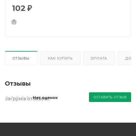
102
₽
ОТЗЫВЫ
КАК КУПИТЬ
ОПЛАТА
ДОС
Отзывы
Нет оценок
ОСТАВИТЬ ОТЗЫВ
Загрузка отзывов...