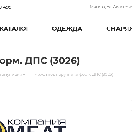
0 499
Москва, ул. Академич
КАТАЛОГ
ОДЕЖДА
СНАРЯ
орм. ДПС (3026)
—
я амуниция
Чехол под наручники форм. ДПС (3026)