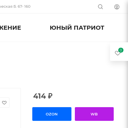
еская Б. 67- 160
ЖЕНИЕ
ЮНЫЙ ПАТРИОТ
0
414
₽
OZON
WB